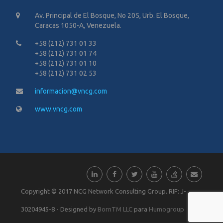
proyectos.
toda
Gracias
prueba,
Av. Principal de El Bosque, No 205, Urb. El Bosque,
por
además
Caracas 1050-A, Venezuela.
darme
sus
la
aportes
+58 (212) 731 01 33
oportunidad
de
de
valor
+58 (212) 731 01 74
conocer
fueron
+58 (212) 731 01 10
a
claves
+58 (212) 731 02 53
NCG
para
y sus
llevar
informacion@vncg.com
procesos
a
internos.
buen
término
www.vncg.com
y
lograr
los
alcances
del
proyecto.
Copyright © 2017 NCG Network Consulting Group. RIF: J-
30204945-8 - Designed by
BornTM LLC
para
Humogroup